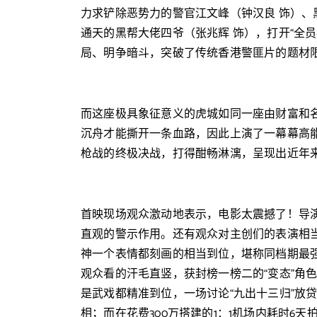
力求铲除恶势力的警官江文峰（钟汉良 饰）、
通天的黑帮大佬四爷（张兆辉 饰），打开“全
局、明争暗斗，突破了传统香港警匪片的题材
而这座极具象征意义的虎城如同一座由财富和
沉舟才能撕开一条血路，因此上演了一幕幕高能
枪战的终极决战，打得酣畅淋漓，呈现出近年
首映现场观众激动地表示，电影太震撼了！导
直观的警示作用。还有观众对主创们的表演相
神一个表情都刻画的相当到位，堪称同档期最
观众看的汗毛直竖，获封榜一榜二的“变态”角
是武戏都精准到位，一场讨论“九出十三归”放
相；而在花费300万搭建的1：1机场内耗时6