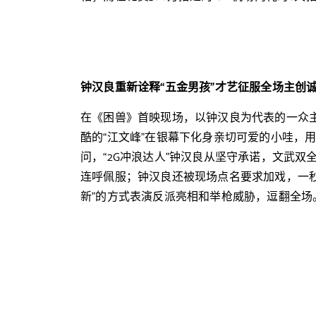
钟汉良重新诠释“五金男孩”才艺征服全场主创
在《困兽》首映现场，以钟汉良为代表的一众
酷的“江文峰”在银幕下化身亲切可爱的小哇，
问，“2G冲浪达人”钟汉良从坚守承诺，文武
连呼佩服；钟汉良还被现场点名要求加戏，一秒化身
新”的方式表演反派亮相和举枪威胁，逗翻全场