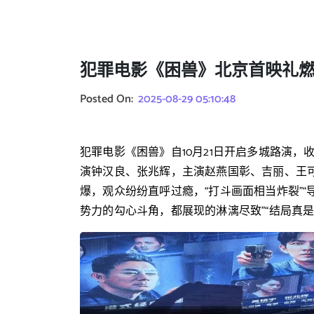
犯罪电影《困兽》北京首映礼
Posted On:
2025-08-29 05:10:48
犯罪电影《困兽》自10月21日开启多城路演
演钟汉良、张兆辉，主演赵燕国彰、吉丽、王
爆，观众纷纷直呼过瘾，“打斗画面相当炸裂”“
势力的勾心斗角，都展现的淋漓尽致”“结局真是