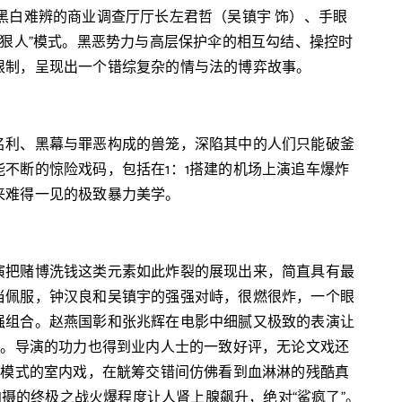
黑白难辨的商业调查厅厅长左君哲（吴镇宇 饰）、手眼
员狠人”模式。黑恶势力与高层保护伞的相互勾结、操控时
限制，呈现出一个错综复杂的情与法的博弈故事。
名利、黑幕与罪恶构成的兽笼，深陷其中的人们只能破釜
不断的惊险戏码，包括在1：1搭建的机场上演追车爆炸
来难得一见的极致暴力美学。
演把赌博洗钱这类元素如此炸裂的展现出来，简直具有最
当佩服，钟汉良和吴镇宇的强强对峙，很燃很炸，一个眼
强组合。赵燕国彰和张兆辉在电影中细腻又极致的表演让
色。导演的功力也得到业内人士的一致好评，无论文戏还
贷模式的室内戏，在觥筹交错间仿佛看到血淋淋的残酷真
天拍摄的终极之战火爆程度让人肾上腺飙升，绝对“鲨疯了”。