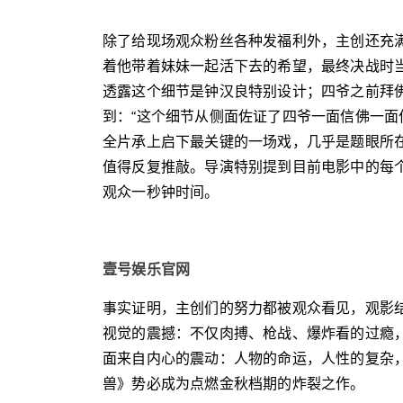
除了给现场观众粉丝各种发福利外，主创还充
着他带着妹妹一起活下去的希望，最终决战时
透露这个细节是钟汉良特别设计；四爷之前拜
到：“这个细节从侧面佐证了四爷一面信佛一面
全片承上启下最关键的一场戏，几乎是题眼所
值得反复推敲。导演特别提到目前电影中的每
观众一秒钟时间。
壹号娱乐官网
事实证明，主创们的努力都被观众看见，观影
视觉的震撼：不仅肉搏、枪战、爆炸看的过瘾
面来自内心的震动：人物的命运，人性的复杂
兽》势必成为点燃金秋档期的炸裂之作。