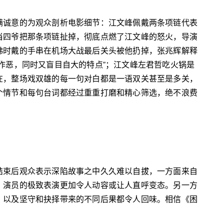
满诚意的为观众剖析电影细节：江文峰佩戴两条项链代表
当四爷把那条项链扯掉，彻底点燃了江文峰的怒火，导演
佛时戴的手串在机场大战最后关头被他扔掉，张兆辉解释
作恶，同时又盲目自大的特点”；江文峰左君哲吃火锅是
在，整场戏双雄的每一句对白都是一语双关甚至是多关，
个情节和每句台词都经过重重打磨和精心筛选，绝不浪费
结束后观众表示深陷故事之中久久难以自拔，一方面来自
，演员的极致表演更加令人动容或让人直呼变态。另一方
，以及坚守和抉择带来的不同后果都令人回味。相信《困