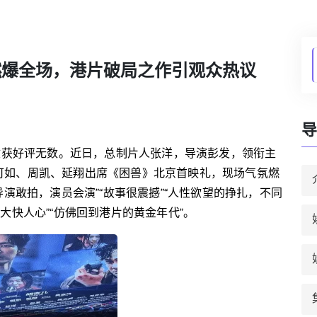
燃爆全场，港片破局之作引观众热议
导
，收获好评无数。近日，总制片人张洋，导演彭发，领衔主
可如、周凯、延翔出席《困兽》北京首映礼，现场气氛燃
导演敢拍，演员会演”“故事很震撼”“人性欲望的挣扎，不同
大快人心”“仿佛回到港片的黄金年代”。