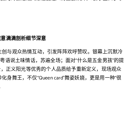
诚意满满剖析细节深意
主创与观众热情互动，引发阵阵欢呼赞叹。银幕上沉默冷
用粤语说土味情话，苏遍全场；面对“什么是五金男孩”的提
双全，正义阳光等优秀的个人品质给予重新定义，现场观众
舞王，不仅“Queen card”舞姿妖娆，更是用一种“很
。