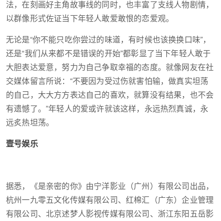
法，在刻画好主角故事线的同时，也丰富了支线人物剧情，
以群像形式佐证当下年轻人敢爱敢恨的恋爱观。
无论是“你不能只吃你尝过的味道，有时候也该换换口味”，
还是“我们从来都不是错误的开始”都彰显了当下年轻人敢于
大胆表达爱意，努力为自己争取幸福的态度。就像网友在社
交媒体留言所说：“不要因为受过伤就害怕输，做真实坦荡
的自己，大大方方表达自己的喜欢，就算没有结果，也不会
有遗憾了。”年轻人的爱或许就该这样，永远热烈真诚，永
远炙热坦荡。
壹号娱乐
据悉，《是亲密的你》由宁洋影业（广州）有限公司出品，
杭州一九零五文化传媒有限公司、红棉汇（广东）企业管理
有限公司、北京述梦人影视传媒有限公司、浙江东阳五岳影