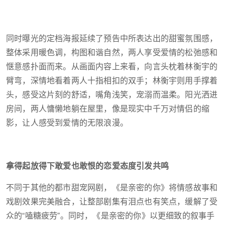
同时曝光的定档海报延续了预告中所表达出的甜蜜氛围感，
整体采用暖色调，构图和谐自然，两人享受爱情的松弛感和
惬意感扑面而来。从画面内容上来看，向言头枕着林衡宇的
臂弯，深情地看着两人十指相扣的双手；林衡宇则用手撑着
头，感受这片刻的舒适，嘴角浅笑，宠溺而温柔。阳光洒进
房间，两人慵懒地躺在屋里，像是现实中千万对情侣的缩
影，让人感受到爱情的无限浪漫。
拿得起放得下敢爱也敢恨的恋爱态度引发共鸣
不同于其他的都市甜宠网剧，《是亲密的你》将情感故事和
戏剧效果完美融合，让整部剧集有泪点也有笑点，缓解了受
众的“嗑糖疲劳”。同时，《是亲密的你》以更细致的叙事手