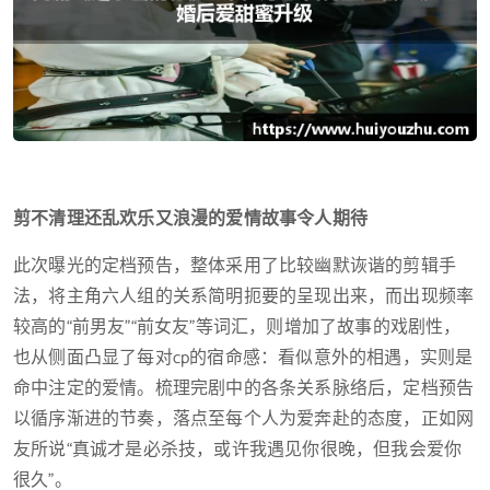
剪不清理还乱欢乐又浪漫的爱情故事令人期待
此次曝光的定档预告，整体采用了比较幽默诙谐的剪辑手
法，将主角六人组的关系简明扼要的呈现出来，而出现频率
较高的“前男友”“前女友”等词汇，则增加了故事的戏剧性，
也从侧面凸显了每对cp的宿命感：看似意外的相遇，实则是
命中注定的爱情。梳理完剧中的各条关系脉络后，定档预告
以循序渐进的节奏，落点至每个人为爱奔赴的态度，正如网
友所说“真诚才是必杀技，或许我遇见你很晚，但我会爱你
很久”。