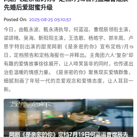
先婚后爱甜蜜升级
Posted On:
2025-08-25 05:10:57
今日，由甄永波、甄永涛执导，何蓝逗、曹煜辰领衔主演，
梁颂晴、吴海、靳阳阳主演，王浩歌、杨皓宇、郭丰周、卢
思宇特别出演的甜宠网剧《是亲密的你》宣布定档7月19
日，定档预告和定档海报也一并释出。主角团六人“复杂”却
有趣的爱情故事徐徐展开，让人啼笑皆非的同时，也传递出
治愈温暖的情感力量。《是亲密的你》聚焦现实爱情群像，
细腻刻画了年轻一代的恋爱观念和爱情态度，让人耳目一
新。