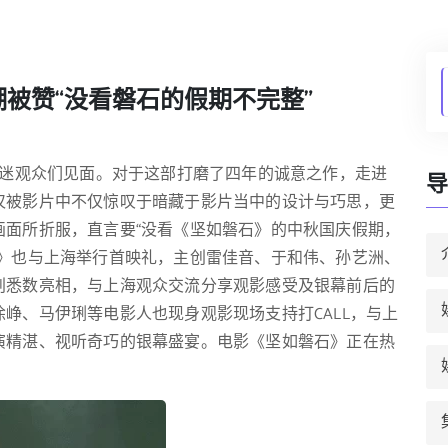
潮被赞“没看磐石的假期不完整”
影迷观众们见面。对于这部打磨了四年的诚意之作，走进
导
仅被影片中不仅惊叹于暗藏于影片当中的设计与巧思，更
画面所折服，直言要“没看《坚如磐石》的中秋国庆假期，
石》也与上海举行首映礼，主创雷佳音、于和伟、孙艺洲、
创悉数亮相，与上海观众交流分享观影感受及银幕前后的
峥、马伊琍等电影人也现身观影现场支持打CALL，与上
演精湛、视听奇巧的银幕盛宴。电影《坚如磐石》正在热