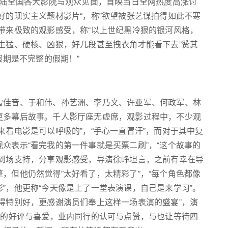
登陆全国各大影院与观众见面，首映当日全网热度高涨讨
好的现实主义题材影片“，称”欲望被张艺谋拍得如此不寒
带来极致的观影感受，称“以上世纪黑冷狠的银河风格，
生猛、硬核、凶狠，好几段甚至拽衣角才能看下去”赞其
假期是不完整的假期！”
雷佳音、于和伟、孙艺洲、李乃文、许亚军、何政军、林
更多幕后故事。千人影厅座无虚席，观影过程中，不少观
来看电影是可以呼吸的”，“手心一直冒汗”，而对于其中复
众表示“看完我的第一件事就是买票二刷”，“这个故事的
也到场支持，分享观影感受，导演徐峥坦言，之前有幸在导
，但他仍然觉得”太好看了，太精彩了”，“每个角色都像
”，他更称“今天像是上了一堂表演课，自己是来学习”。
得特别好，更感谢演员们奉上这样一场表演的盛宴”，演
众的好评与喜爱，业内同行的认可与点赞，与也让等待四