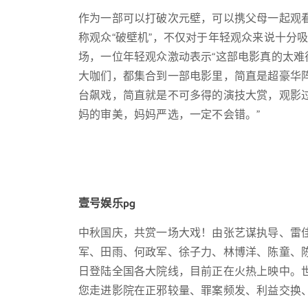
作为一部可以打破次元壁，可以携父母一起观看
称观众“破壁机”，不仅对于年轻观众来说十分
场，一位年轻观众激动表示“这部电影真的太难
大咖们，都集合到一部电影里，简直是超豪华
台飙戏，简直就是不可多得的演技大赏，观影
妈的审美，妈妈严选，一定不会错。”
壹号娱乐pg
中秋国庆，共赏一场大戏！由张艺谋执导、雷
军、田雨、何政军、徐子力、林博洋、陈童、陈
日登陆全国各大院线，目前正在火热上映中。
您走进影院在正邪较量、罪案频发、利益交换