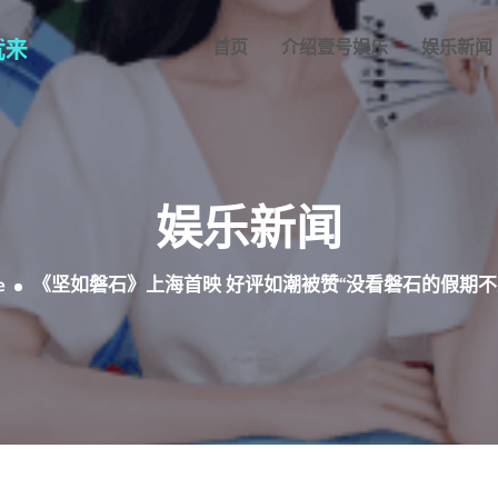
首页
介绍壹号娱乐
娱乐新闻
娱乐新闻
e
《坚如磐石》上海首映 好评如潮被赞“没看磐石的假期不