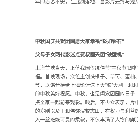
年的忐忑不安，在此刻落地，当影片最终与观
中秋国庆共贺团圆愿大家幸福“坚如磐石”
父母子女两代影迷点赞叔圈天团“破壁机”
上海首映当天，正值我国传统佳节“中秋节”即
福。首映现场，众位主创携橘子、草莓、蜜柚
节，以谐音梗给上海影迷送上大“橘”大利、和和美
的中秋美好祝愿。中秋，也是阖家团圆的日子
携全家一起前来观影。映后，不少众表示，片
的郑刚以及于和伟饰演黎志田，在权力与利益
入一丝难能可贵的柔软，不仅丰满了人物的鲜