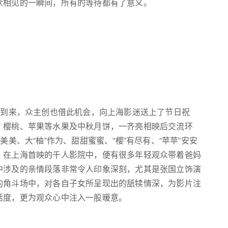
众相见的一瞬间，所有的等待都有了意义。
将到来，众主创也借此机会，向上海影迷送上了节日祝
、樱桃、苹果等水果及中秋月饼，一齐亮相映后交流环
美、大“柚”作为、甜甜蜜蜜、“樱”有尽有、“苹苹”安安
，在上海首映的千人影院中，便有很多年轻观众带着爸妈
中涉及的亲情段落非常令人印象深刻，尤其是张国立饰演
的角斗场中，对各自子女所呈现出的舐犊情深，为影片注
活度，更为观众心中注入一股暖意。