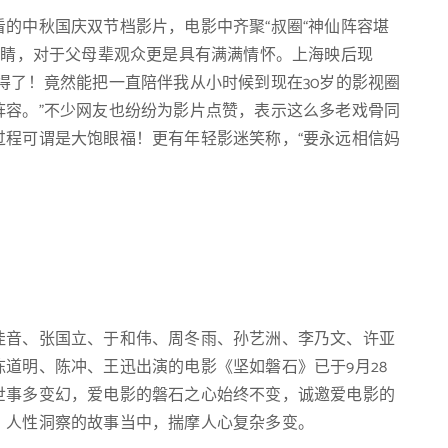
的中秋国庆双节档影片，电影中齐聚“叔圈“神仙阵容堪
吸睛，对于父母辈观众更是具有满满情怀。上海映后现
得了！竟然能把一直陪伴我从小时候到现在30岁的影视圈
阵容。”不少网友也纷纷为影片点赞，表示这么多老戏骨同
过程可谓是大饱眼福！更有年轻影迷笑称，“要永远相信妈
佳音、张国立、于和伟、周冬雨、孙艺洲、李乃文、许亚
道明、陈冲、王迅出演的电影《坚如磐石》已于9月28
世事多变幻，爱电影的磐石之心始终不变，诚邀爱电影的
、人性洞察的故事当中，揣摩人心复杂多变。