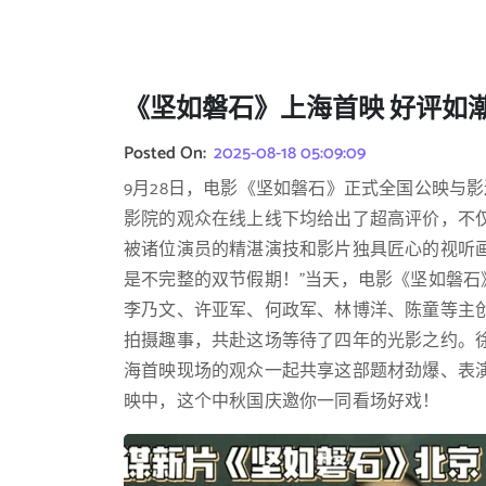
《坚如磐石》上海首映 好评如
Posted On:
2025-08-18 05:09:09
9月28日，电影《坚如磐石》正式全国公映与
影院的观众在线上线下均给出了超高评价，不
被诸位演员的精湛演技和影片独具匠心的视听
是不完整的双节假期！”当天，电影《坚如磐
李乃文、许亚军、何政军、林博洋、陈童等主
拍摄趣事，共赴这场等待了四年的光影之约。徐
海首映现场的观众一起共享这部题材劲爆、表
映中，这个中秋国庆邀你一同看场好戏！