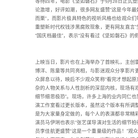
等待四年，电影《坚如磐石》于9月28日正式
论激增，好评如潮，很多网友盛赞“这是今年最
而栗“，而影片极具特色的视听风格也给观众们
重塑新时代权钱涉黑腐败现象，更有网友直言”
“国庆档最佳”，表示“没有看过《坚如磐石》的
上映当日，影片也在上海举办了首映礼，主创
博洋、陈童等共同亮相，与影迷观众分享影片
众屏息以待，映后不少观众笑称“看完才想起原
杂的人物关系与人性剖析的深层内核，现场有观
细节细思极恐”。现场，许多上海的业内同仁
演工作室看过更长版本，虽然这个版本有所调整
是为大家量身定做的，每个人的表演都非常精彩
演员马伊琍也表示“张艺谋导演对生活的细节拍
员李佳航更盛赞“这是一个重量级的作品！”观